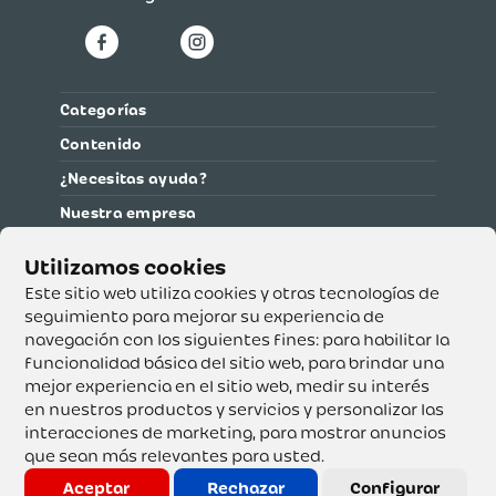
Categorías
Contenido
¿Necesitas ayuda?
Nuestra empresa
Información legal
Ética y cumplimiento
Este sitio web utiliza cookies y otras tecnologías de
seguimiento para mejorar su experiencia de
navegación con los siguientes fines:
para habilitar la
Supertiendas y Drogería Olímpica S.A. - Nit 890.107.487 -
Dirección de notificación: Calle 53 No. 46-192 local 3-01
funcionalidad básica del sitio web
,
para brindar una
Teléfono: 3232540999 - Correo:
mejor experiencia en el sitio web
,
medir su interés
servicioalcliente@olimpica.com.co
en nuestros productos y servicios y personalizar las
interacciones de marketing
,
para mostrar anuncios
que sean más relevantes para usted
.
Copyright o Actualización 2023 OLÍMPICA S.A. Derechos
Reservados.
Aceptar
Rechazar
Configurar