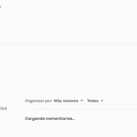
ducto
lateado