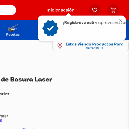
Iniciar sesión
¡Regístrate acá
y aprovecha todo
Recetas
Solicita tu Tarjeta
Puntos Olímpica
Estas Viendo Productos Para
barranquilla
cogedor de Basura Laser
ateado
ando comentarios…
:
1378187