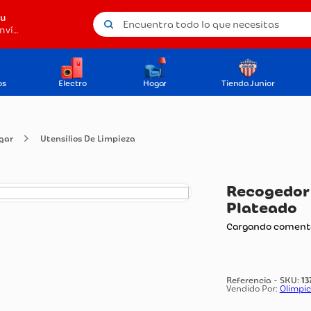
Encuentra todo lo que necesitas
tu
Método de envío
os
Electro
Hogar
Tienda Junior
o del Hogar
Utensilios De Limpieza
Re
Pl
Carg