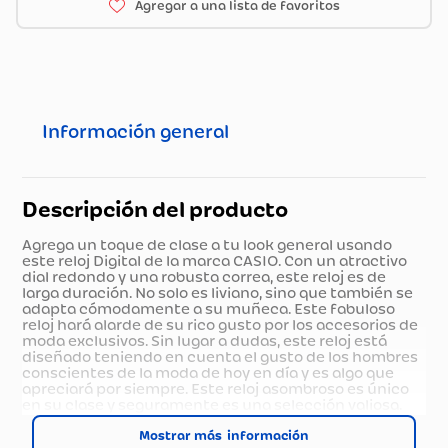
Información general
Descripción del producto
Agrega un toque de clase a tu look general usando
este reloj Digital de la marca CASIO. Con un atractivo
dial redondo y una robusta correa, este reloj es de
larga duración. No solo es liviano, sino que también se
adapta cómodamente a su muñeca. Este fabuloso
reloj hará alarde de su rico gusto por los accesorios de
moda exclusivos. Sin lugar a dudas, este reloj está
diseñado teniendo en cuenta el gusto de los hombres
conscientes de la moda de hoy en día y es algo que
apreciará por siempre. Este reloj asombroso es único
en su clase y seguramente es una selección valiosa.
Combínalo con tu atuendo de todos los días para un
look super cool. Haga alarde de este reloj donde quiera
Mostrar más