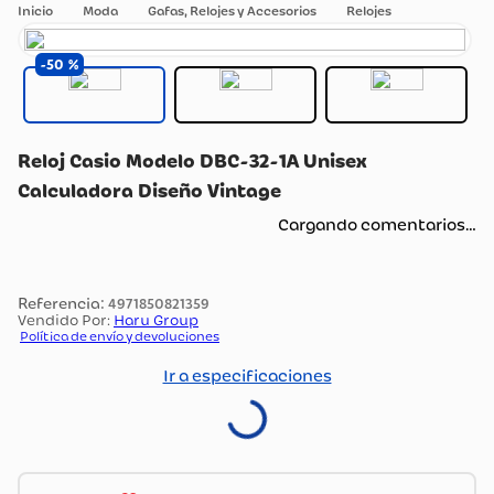
Moda
Gafas, Relojes y Accesorios
Relojes
50
Reloj Casio Modelo DBC-32-1A Unisex
Calculadora Diseño Vintage
Cargando comentarios…
:
4971850821359
Vendido Por:
Haru Group
Política de envío y devoluciones
Ir a especificaciones