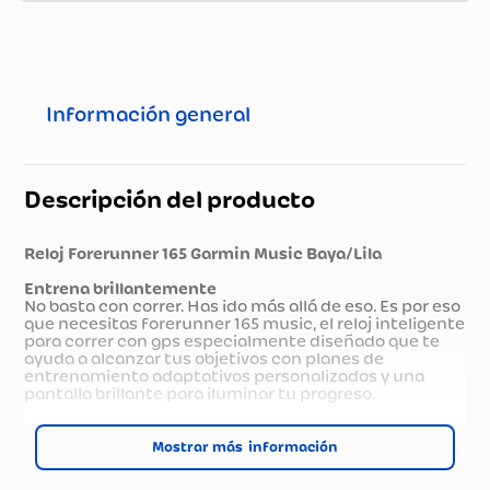
Información general
Descripción del producto
Reloj Forerunner 165 Garmin Music Baya/Lila
Entrena brillantemente
No basta con correr. Has ido más allá de eso. Es por eso
que necesitas forerunner 165 music, el reloj inteligente
para correr con gps especialmente diseñado que te
ayuda a alcanzar tus objetivos con planes de
entrenamiento adaptativos personalizados y una
pantalla brillante para iluminar tu progreso.
Pantalla amoled colorida de 1,2”
Mostrar más
Hasta 11 días de duración de la batería en modo
smartwatch