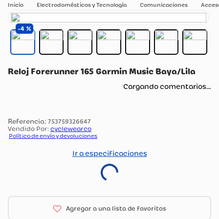
Electrodomésticos y Tecnología
Comunicaciones
Acceso
4
Reloj Forerunner 165 Garmin Music Baya/Lila
Cargando comentarios…
:
753759326647
Vendido Por:
cyclewearco
Política de envío y devoluciones
Ir a especificaciones