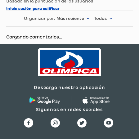
el azúcar y el jugo de lima. Llena
el vaso con hielo, añade el ron y
completa con agua con gas.
Más reciente
Todos
Decora con una rodaja de lima y
una ramita de menta. Este
Cargando comentarios…
Mojito es un clásico que nunca
falla, ofreciendo frescura en
cada sorbo.
Daiquiri
Descarga nuestra aplicación
Ingredientes:
50 ml de ron blanco
Síguenos en redes sociales
25 ml de jugo de lima fresco
15 ml de jarabe de azúcar
Hielo