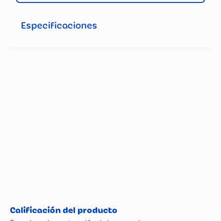
Especificaciones
Mojito
Especificaciones técnicas
clásico
Ingredientes:
Propiedad
Especificación
50 ml de ron blanco
10 hojas de menta fresca
20 ml de jugo de lima fresco
2 cucharaditas de azúcar
Agua con gas
Hielo
Rodaja de lima y ramita de
menta para decorar
Preparación:
En un vaso, mezcla la menta con