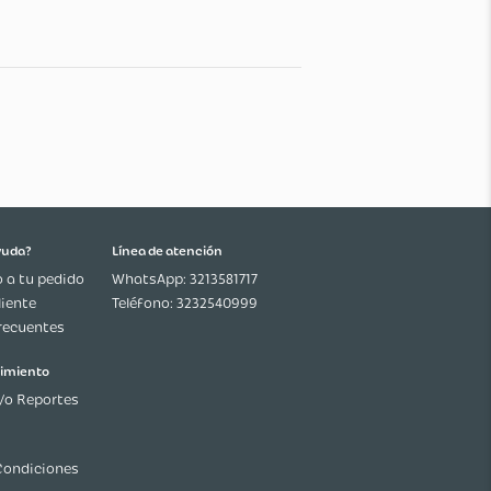
n
clásico
 blanco
enta fresca
 de lima fresco
s de azúcar
s
ima y ramita de menta para
¿Necesitas ayuda?
Línea de atención
Seguimiento a tu pedido
WhatsApp: 3213581717