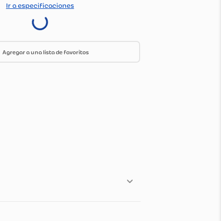
:
1330981
do Por:
Olimpica
Ir a especificaciones