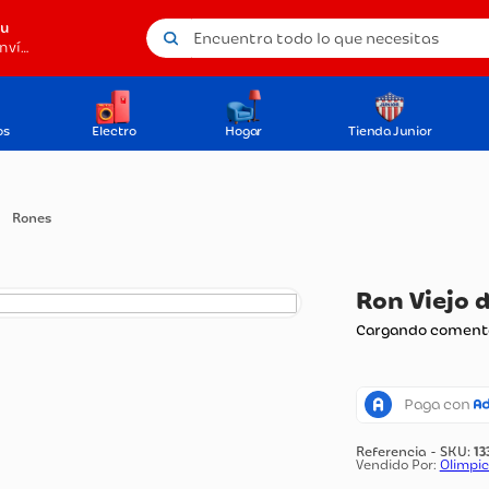
Encuentra todo lo que necesitas
tu
Método de envío
os
Electro
Hogar
Tienda Junior
res
Rones
Ron
Carg