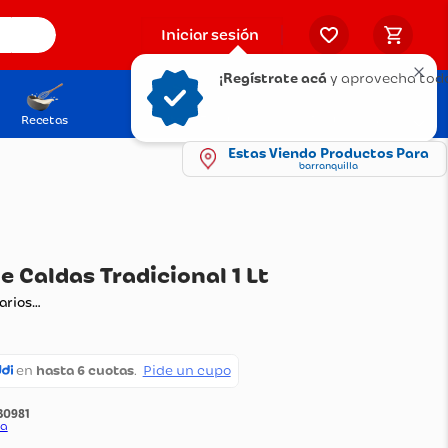
Iniciar sesión
¡Regístrate acá
y aprovecha todo
Recetas
Solicita tu Tarjeta
Puntos Olímpica
Estas Viendo Productos Para
barranquilla
 Viejo de Caldas Tradicional 1 Lt
ando comentarios…