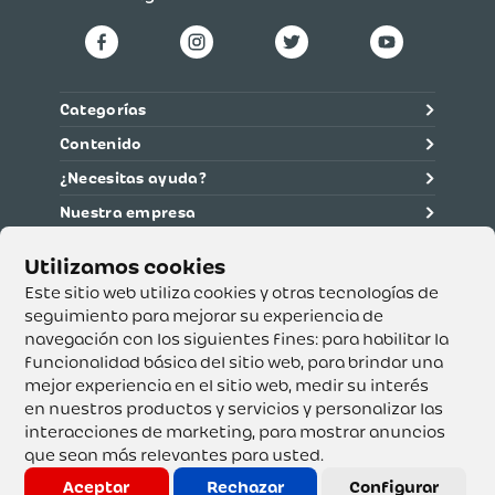
Categorías
Contenido
¿Necesitas ayuda?
Nuestra empresa
Información legal
Ética y cumplimiento
Este sitio web utiliza cookies y otras tecnologías de
seguimiento para mejorar su experiencia de
navegación con los siguientes fines:
para habilitar la
Supertiendas y Drogería Olímpica S.A. - Nit 890.107.487 -
Dirección de notificación: Calle 53 No. 46-192 local 3-01
funcionalidad básica del sitio web
,
para brindar una
Teléfono: 3232540999 - Correo:
mejor experiencia en el sitio web
,
medir su interés
servicioalcliente@olimpica.com.co
en nuestros productos y servicios y personalizar las
interacciones de marketing
,
para mostrar anuncios
que sean más relevantes para usted
.
Copyright o Actualización 2023 OLÍMPICA S.A. Derechos
Reservados.
Aceptar
Rechazar
Configurar