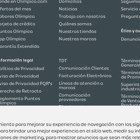
ende en Olimpica.com
Domicilios
Seguimie
fertas del mes
Noticias
Servicio 
abores Olímpica
Trabaja con nosotros
Pregunta
arjeta de crédito
Quiénes somos
Ética y 
untos Olimpica
Nuestras tiendas
pp Olímpica
Nuestras marcas
Denuncia
arantía Extendida
nformación legal
TDT
Términos
General
Comunicación Clientes
olítica de Privacidad
Términos
Facturación Electrónica
viso de Privacidad
de Prom
Líneas de atención a
viso de Privacidad PQR's
Superint
marcas
industri
erecho de Retracto
Comunicación
Términos
eglamento Puntos
proveedores
de Venta
limpica
Product
Términos de
olítica de Reversión de
Martketplace
ago
Términos y Condiciones
odo sobre TDT
Flash Olímpica
uimiento para mejorar su experiencia de navegación con los si
ara brindar una mejor experiencia en el sitio web
,
medir su in
ciones de marketing
,
para mostrar anuncios que sean más rel