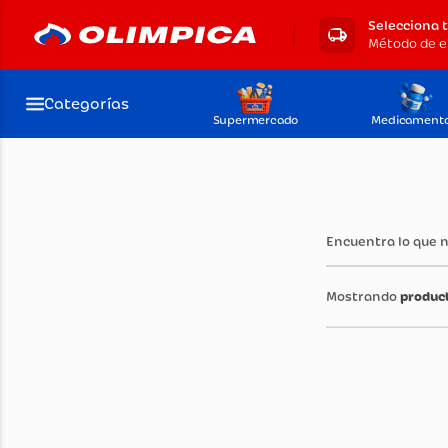
Selecciona 
Método de e
Categorías
Supermercado
Medicament
Encuentra lo que 
produc