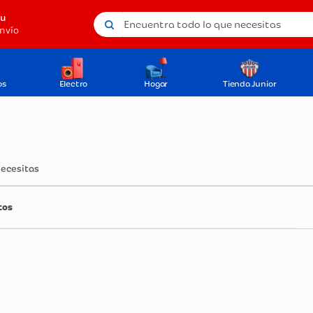
Encuentra todo lo que necesitas
tu
nvío
os
Electro
Hogar
Tienda Junior
necesitas
tos