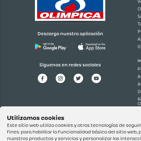
V
O
S
T
P
Descarga nuestra aplicación
A
G
I
Síguenos en redes sociales
P
A
A
D
R
O
P
p
T
Este sitio web utiliza cookies y otras tecnologías de seg
fines:
para habilitar la funcionalidad básica del sitio web
,
p
nuestros productos y servicios y personalizar las interac