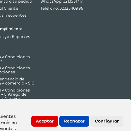
nto a tu pedido
WhatsApp: 3213581717
al Cliente
Teléfono: 3232540999
s frecuentes
cumplimiento
s y/o Reportes
 y Condiciones
es
 y Condiciones
ociones
endencia de
a y comercio - SIC
 y Condiciones
 y Entrega de
os Nocivos
guientes
Aceptar
Rechazar
Configurar
terés en
evantes