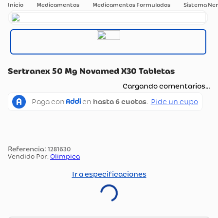
Medicamentos
Medicamentos Formulados
Sistema Ner
Sertranex 50 Mg Novamed X30 Tabletas
Cargando comentarios…
:
1281630
Vendido Por:
Olimpica
Ir a especificaciones