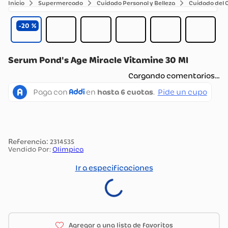
Supermercado
Cuidado Personal y Belleza
Cuidado del 
20
Serum Pond's Age Miracle Vitamine 30 Ml
Cargando comentarios…
:
2314535
Vendido Por:
Olimpica
Ir a especificaciones