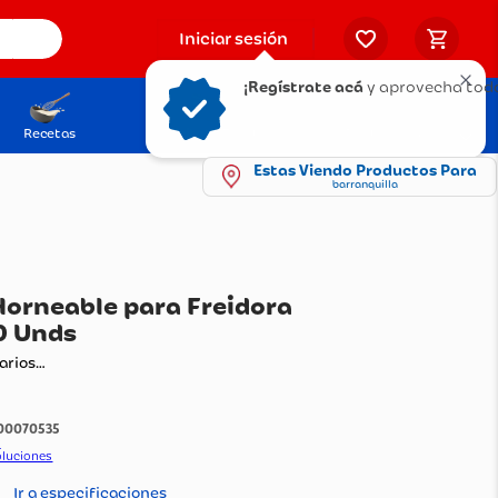
Iniciar sesión
¡Regístrate acá
y aprovecha todo
Recetas
Solicita tu Tarjeta
Puntos Olímpica
Estas Viendo Productos Para
barranquilla
t Papel Horneable para Freidora
 Aire X 80 Unds
ando comentarios…
:
1100070535
do Por:
Stilotex