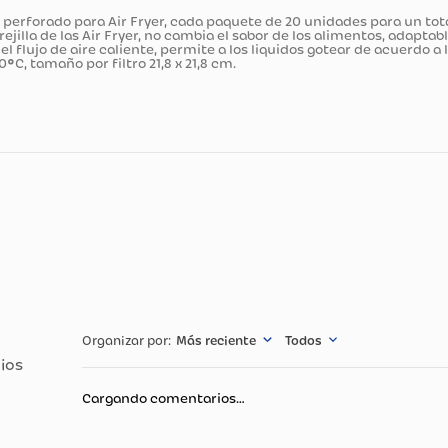
ducto
neable perforado para Air Fryer, cada paquete de 20 unidade
ta y la rejilla de las Air Fryer, no cambia el sabor de los alim
ntizar el flujo de aire caliente, permite a los liquidos gotea
e 210ºC, tamaño por filtro 21,8 x 21,8 cm.
cnicas
Especificació
,74
"Queremos que 