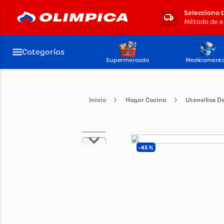
Selecciona 
Categorías
Supermercado
Medicament
Hogar Cocina
Utens
45