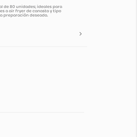
s para un total de 80 unidades; ideales para
entos, adaptables a air fryer de canasta y tipo
r de acuerdo a la preparación deseada.
n
siempre estés tranquilo con tu compra, por ello