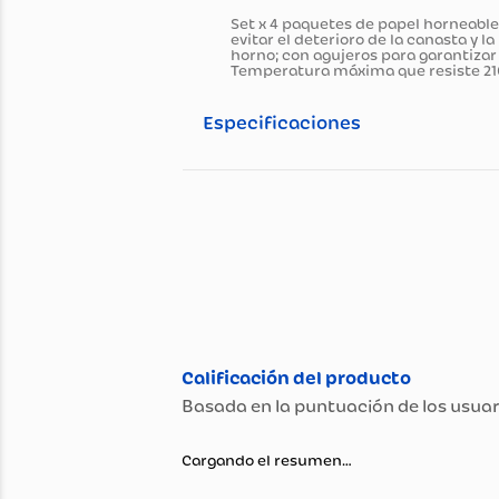
Información general
Descripción del pro
Set x 4 paquetes de papel hor
evitar el deterioro de la canas
horno; con agujeros para gara
Temperatura máxima que resist
Especificaciones
Especificaciones té
Propiedad
Peso (Kg)