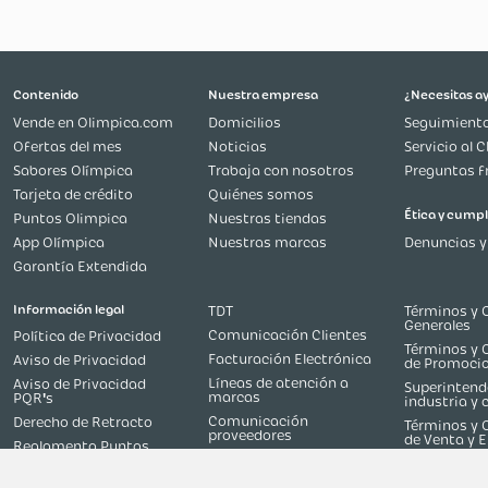
tendrás nuest
Posventa.
Más reciente
Todos
Por favor recu
retracto es in
certificado de
realizará el tr
Cargando comentarios…
Ten en cuenta 
fecha en que r
puede variar se
Papel
Contenido
Nuestra empresa
En Essenza que
Ayudamos a man
Vende en Olimpica.com
Domicilios
y acompañamos a
casados, pens
Ofertas del mes
Noticias
ambientamos lo
Sabores Olímpica
Trabaja con nosotros
nuestro entorn
base de nuest
Tarjeta de crédito
Quiénes somos
organización y
Puntos Olimpica
Nuestras tiendas
App Olímpica
Nuestras marcas
Garantía Extendida