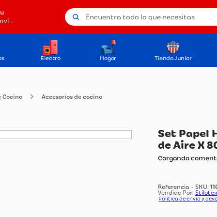
Encuentra todo lo que necesitas
tu
Método de envío
os
Electro
Hogar
Tienda Junior
ilios De Cocina
Accesorios de cocina
Se
de
Carg
Vendi