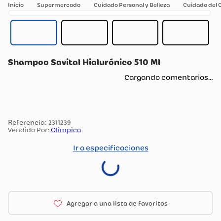
Supermercado
Cuidado Personal y Belleza
Cuidado del 
Shampoo Savital Hialurónico 510 Ml
Cargando comentarios…
:
2311239
Vendido Por:
Olimpica
Ir a especificaciones