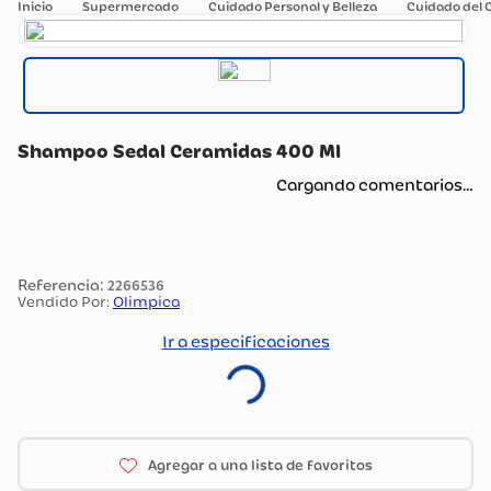
Supermercado
Cuidado Personal y Belleza
Cuidado del 
Shampoo Sedal Ceramidas 400 Ml
Cargando comentarios…
:
2266536
Vendido Por:
Olimpica
Ir a especificaciones