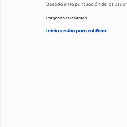
Marca
Peso (Kg)
Color
Modelo
Cargando el resumen…
País de Origen.
Nombre del Fabricante y /
Garantía
Material
Género