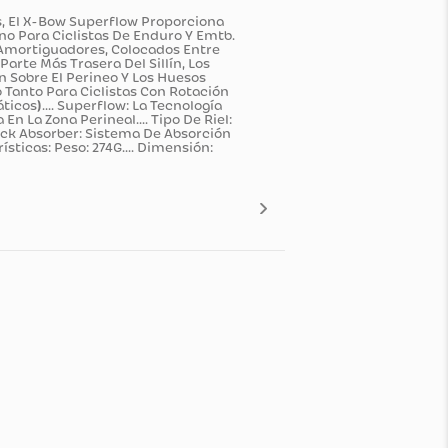
ación De Rieles, El X-Bow Superflow Proporciona
nos Todoterreno Para Ciclistas De Enduro Y Emtb.
ntras Que Los Amortiguadores, Colocados Entre
ijados A La Parte Más Trasera Del Sillín, Los
via La Presión Sobre El Perineo Y Los Huesos
porte Adecuado Tanto Para Ciclistas Con Rotación
iclistas Estáticos).... Superflow: La Tecnología
Prolongada En La Zona Perineal.... Tipo De Riel:
 Confort.... Shock Absorber: Sistema De Absorción
.... Características: Peso: 274G.... Dimensión:
n