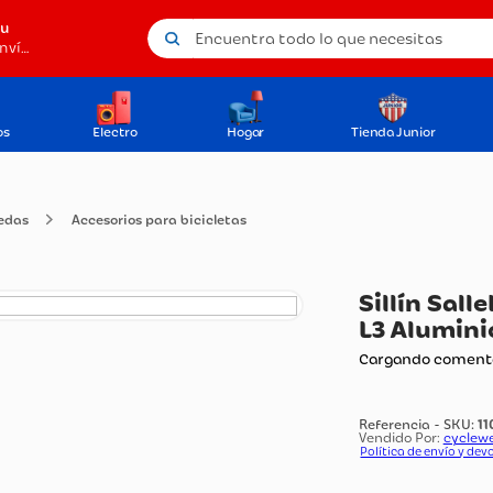
Encuentra todo lo que necesitas
tu
Método de envío
os
Electro
Hogar
Tienda Junior
obre ruedas
Accesorios para bicicletas
Si
L3
Carg
Vendi