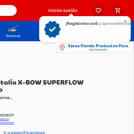
Iniciar sesión
¡Regístrate acá
y aprovecha todo
Recetas
Solicita tu Tarjeta
Puntos Olímpica
Estas Viendo Productos Para
barranquilla
llín SalleItalia X-BOW SUPERFLOW
 Aluminio
ando comentarios…
:
1100118377
do Por:
cyclewearco