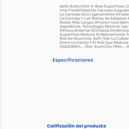
Información general
Descripción del pro
Selle Italia Sillin X-Bow Sup
Una Flexibilidad De Carcasa 
La Carcasa Gira Ligeramente 
La Carcasa Y Los Raíles, Se A
Raíles Más Largos Ofrecen Un
Isquiáticos. Tecnología: Neut
Pélvica Anterior (Ciclistas D
Superflow Reduce Drásticament
Riel De Aluminio. Soft-Tek: L
Entre La Calota Y El Raíl Que 
155X255Mm.... Riel: Aluminio
Especificaciones
Especificaciones té
Propiedad