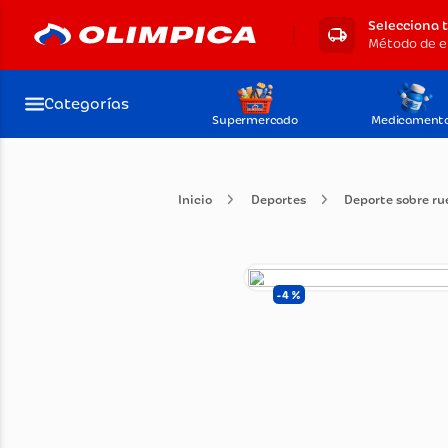
Selecciona 
Categorías
Supermercado
Medicament
Deportes
Deporte s
4