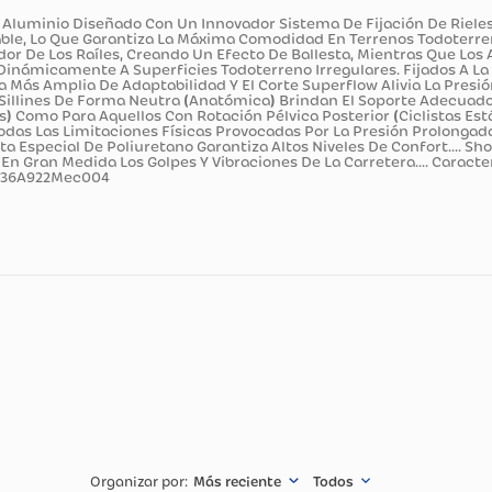
ducto
erflow L3 Aluminio Diseñado Con Un Innovador Sistema De Fij
Inigualable, Lo Que Garantiza La Máxima Comodidad En Terre
Alrededor De Los Raíles, Creando Un Efecto De Ballesta, Mie
daptan Dinámicamente A Superficies Todoterreno Irregulares. F
a Gama Más Amplia De Adaptabilidad Y El Corte Superflow Ali
ral: Los Sillines De Forma Neutra (Anatómica) Brindan El So
inámicos) Como Para Aquellos Con Rotación Pélvica Posterior (C
e Todas Las Limitaciones Físicas Provocadas Por La Presión 
a Cubierta Especial De Poliuretano Garantiza Altos Niveles De
Reduce En Gran Medida Los Golpes Y Vibraciones De La Carretera
 7Mm.... 036A922Mec004
cnicas
Especificació