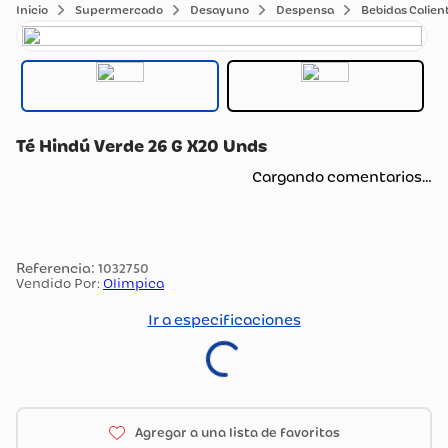
Supermercado
Desayuno
Despensa
Bebidas Calien
Té Hindú Verde 26 G X20 Unds
Cargando comentarios…
:
1032750
Vendido Por:
Olimpica
Ir a especificaciones