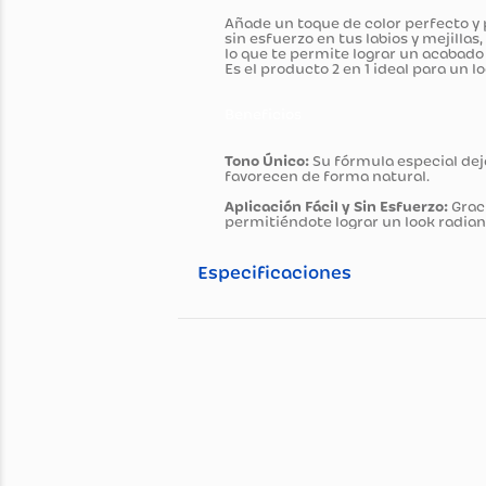
Información general
Descripción del pro
Añade un toque de color perfe
sin esfuerzo en tus labios y m
lo que te permite lograr un a
Es el producto 2 en 1 ideal par
Beneficios
Tono Único:
Su fórmula especi
favorecen de forma natural.
Aplicación Fácil y Sin Esfuerz
permitiéndote lograr un look
Especificaciones
Especificaciones té