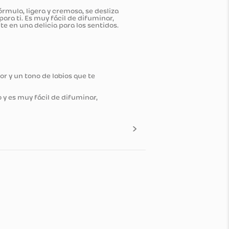
ry Tint. Su fórmula, ligera y cremosa, se desliza
e es perfecto para ti. Es muy fácil de difuminar,
a lo convierte en una delicia para los sentidos.
zando un rubor y un tono de labios que te
a sin esfuerzo y es muy fácil de difuminar,