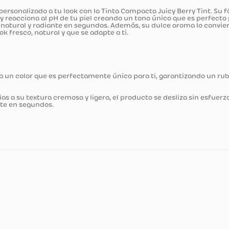
ducto
cto y personalizado a tu look con la Tinta Compacta Juicy Ber
ejillas, y reacciona al pH de tu piel creando un tono único qu
cabado natural y radiante en segundos. Además, su dulce arom
a un look fresco, natural y que se adapte a ti.
al deja un color que es perfectamente único para ti, garanti
o:
Gracias a su textura cremosa y ligera, el producto se desliz
 radiante en segundos.
cnicas