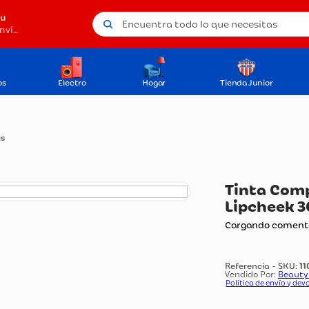
Encuentra todo lo que necesitas
tu
Método de envío
os
Electro
Hogar
Tienda Junior
Bases
Ti
Li
Carg
Vendi