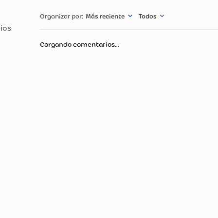
Especificació
Todo tipo de pi
3Gr
Más reciente
Todos
Compacto
El colorete es
Cargando comentarios…
mejillas le pro
fresco, mientr
toque especial.
cremosa, con a
cobertura de li
creativos está