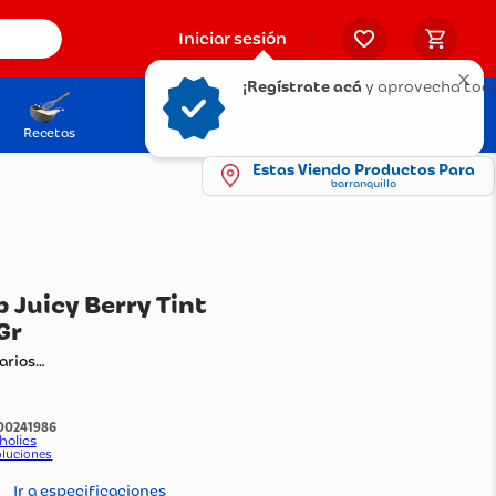
Iniciar sesión
¡Regístrate acá
y aprovecha todo
Recetas
Solicita tu Tarjeta
Puntos Olímpica
Estas Viendo Productos Para
barranquilla
nta Comp Juicy Berry Tint
pcheek 3Gr
ando comentarios…
:
1100241986
do Por:
Beautyholics