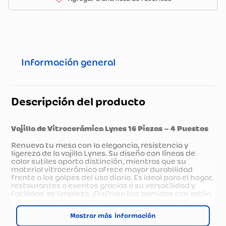
Información general
Descripción del producto
Vajilla de Vitrocerámica Lynes 16 Piezas – 4 Puestos
Renueva tu mesa con la elegancia, resistencia y
ligereza de la vajilla Lynes. Su diseño con líneas de
color sutiles aporta distinción, mientras que su
material vitrocerámico ofrece mayor durabilidad
frente a los golpes del uso diario. Es ideal para el hogar,
restaurantes o eventos gracias a su versatilidad y
facilidad de limpieza. ¡Disfruta tus comidas con estilo,
sin preocuparte por olores ni sabores retenidos!
Características técnicas
Mostrar más
Diseño elegante con línea de color para una mesa