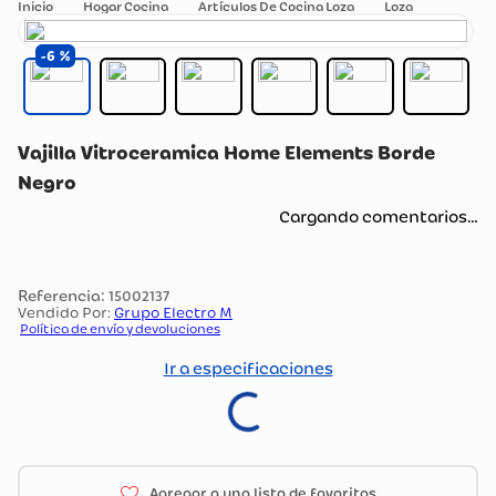
Hogar Cocina
Artículos De Cocina Loza
Loza
6
Vajilla Vitroceramica Home Elements Borde
Negro
Cargando comentarios…
:
15002137
Vendido Por:
Grupo Electro M
Política de envío y devoluciones
Ir a especificaciones