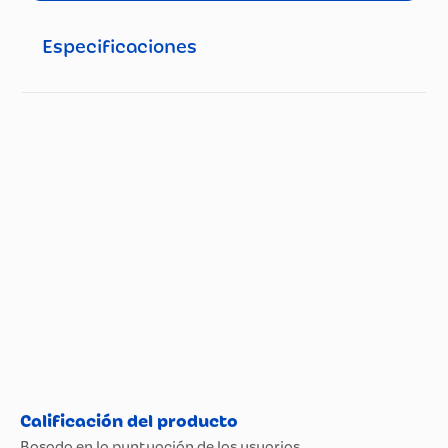
moderna.Material liviano y resistente, ideal para el uso
diario.No retiene olores ni sabores, fácil de lavar y
almacenar.
Especificaciones
Especificaciones técnicas
Propiedad
Especificación
Marca
Home Elements
Modelo
299900731
8 días por defectos de
Garantía
fábrica
Material
Vitrocerámica
Color
Blanco