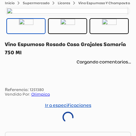
Supermercado
Licores
Vino Espumoso Y Champav±a
Vino Espumoso Rosado Casa Grajales Samaría
750 Ml
Cargando comentarios…
:
1251380
Vendido Por:
Olimpica
Ir a especificaciones