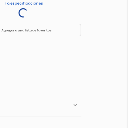
:
554677
do Por:
Olimpica
Ir a especificaciones