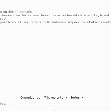
ducto
portados no tienen cambio.
cretada ley seca se despachará licor una vez se levante la me
ímpica S.A.
judicial para la salud. Ley 30 de 1986. Prohíbase el expendio