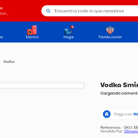
Encuentra todo lo que necesitas
tu
Método de envío
os
Electro
Hogar
Tienda Junior
res
Vodka
Vo
Carg