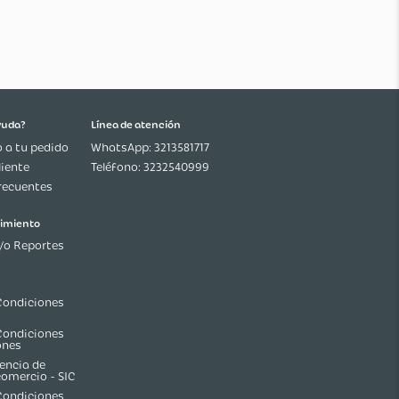
¿Necesitas ayuda?
Línea de atención
Seguimiento a tu pedido
WhatsApp: 3213581717
Servicio al Cliente
Teléfono: 3232540999
Preguntas frecuentes
Ética y cumplimiento