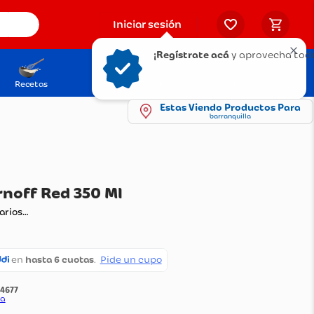
Iniciar sesión
¡Regístrate acá
y aprovecha todo
Recetas
Solicita tu Tarjeta
Puntos Olímpica
Estas Viendo Productos Para
barranquilla
dka Smirnoff Red 350 Ml
ando comentarios…