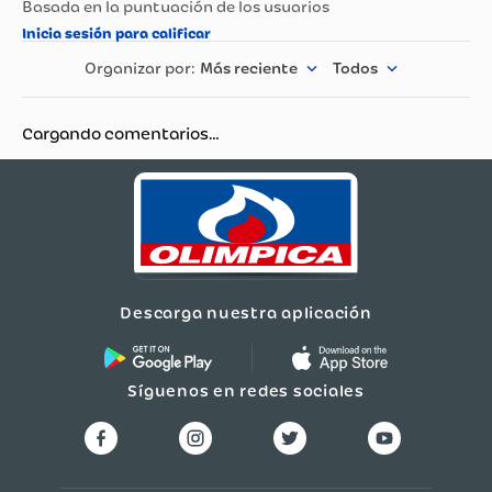
Dimensiones
12X30X48
Revestimiento interno:
Antiadherente
Más reciente
Todos
Especificaciones técnicas
Superficie antiadherente:
Sí
Cargando comentarios…
Apto para lavavajillas:
Sí
Incluye tapa:
Sí (vidrio templado)
Incluye espátula:
No
Condición del producto:
Nuevo
Beneficios y funciones
Descarga nuestra aplicación
Elaborado en
aluminio resistente
que garantiza
una cocción uniforme.
Revestimiento antiadherente
para evitar que los
Síguenos en redes sociales
alimentos se peguen.
Mango ergonómico en baquelita
, seguro y
aislante del calor.
Tapa de vidrio templado
que permite controlar la