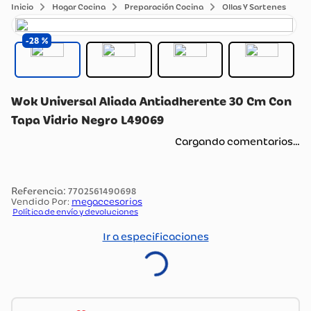
Hogar Cocina
Preparación Cocina
Ollas Y Sartenes
28
Wok Universal Aliada Antiadherente 30 Cm Con
Tapa Vidrio Negro L49069
Cargando comentarios…
:
7702561490698
Vendido Por:
megaccesorios
Política de envío y devoluciones
Ir a especificaciones