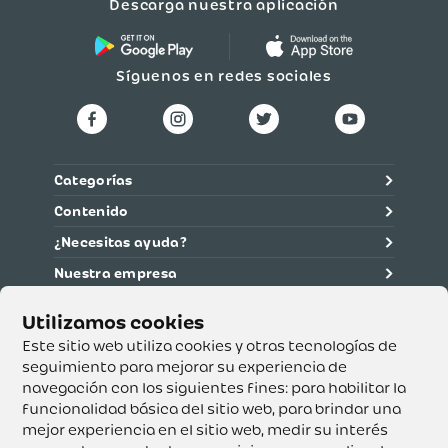
Descarga nuestra aplicación
Síguenos en redes sociales
Categorías
Contenido
¿Necesitas ayuda?
Nuestra empresa
Información legal
Ética y cumplimiento
Este sitio web utiliza cookies y otras tecnologías de
seguimiento para mejorar su experiencia de
navegación con los siguientes fines:
para habilitar la
Supertiendas y Drogería Olímpica S.A. - Nit 890.107.487 -
Dirección de notificación: Calle 53 No. 46-192 local 3-01
funcionalidad básica del sitio web
,
para brindar una
Teléfono: 3232540999 - Correo:
mejor experiencia en el sitio web
,
medir su interés
servicioalcliente@olimpica.com.co