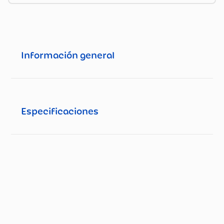
Información general
Especificaciones
Especificaciones técnicas
Propiedad
Especificación
Tipo de Lácteo
Yogur/Cuchareable