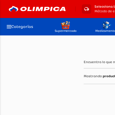
Selecciona 
Método de e
Categorías
Supermercado
Medicament
Encuentra lo que 
produc