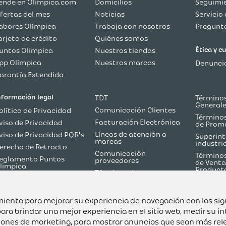
ende en Olimpica.com
Domicilios
Seguimie
fertas del mes
Noticias
Servicio 
abores Olímpica
Trabaja con nosotros
Pregunta
arjeta de crédito
Quiénes somos
Ética y 
untos Olimpica
Nuestras tiendas
pp Olímpica
Nuestras marcas
Denuncia
arantía Extendida
nformación legal
TDT
Términos
General
Comunicación Clientes
olítica de Privacidad
Términos
Facturación Electrónica
viso de Privacidad
de Prom
Líneas de atención a
viso de Privacidad PQR's
Superint
marcas
industri
erecho de Retracto
Comunicación
Términos
eglamento Puntos
proveedores
de Venta
limpica
Product
Términos de
olítica de Reversión de
Martketplace
ago
Términos y Condiciones
odo sobre TDT
Flash Olímpica
uimiento para mejorar su experiencia de navegación con los si
ara brindar una mejor experiencia en el sitio web
,
medir su in
ciones de marketing
,
para mostrar anuncios que sean más rel