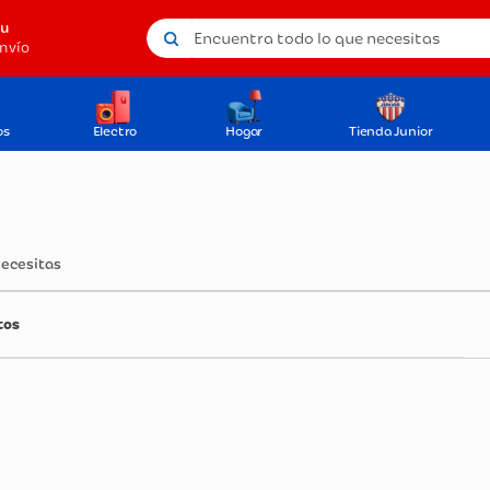
Encuentra todo lo que necesitas
tu
nvío
os
Electro
Hogar
Tienda Junior
necesitas
tos