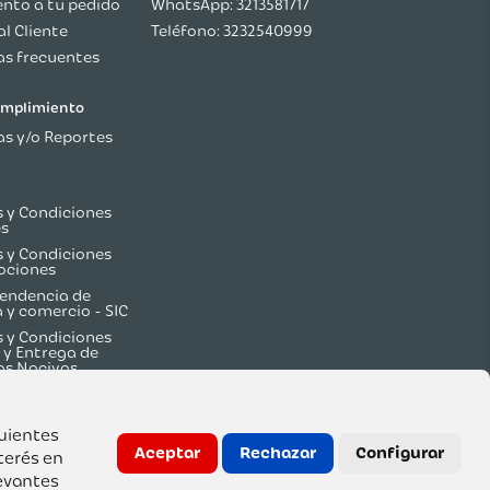
nto a tu pedido
WhatsApp: 3213581717
al Cliente
Teléfono: 3232540999
s frecuentes
cumplimiento
s y/o Reportes
 y Condiciones
es
 y Condiciones
ociones
endencia de
a y comercio - SIC
 y Condiciones
 y Entrega de
os Nocivos
guientes
Aceptar
Rechazar
Configurar
terés en
evantes