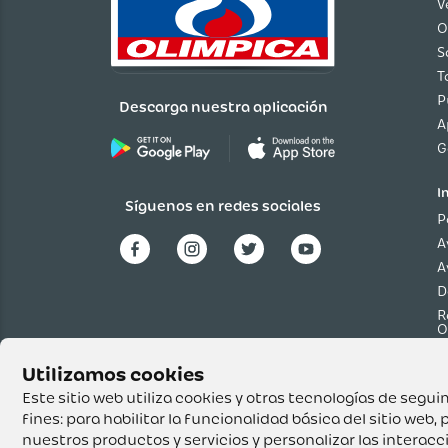
V
O
S
T
P
Descarga nuestra aplicación
A
G
I
Síguenos en redes sociales
P
A
A
D
R
O
P
p
T
Este sitio web utiliza cookies y otras tecnologías de seg
fines:
para habilitar la funcionalidad básica del sitio web
,
p
nuestros productos y servicios y personalizar las interac