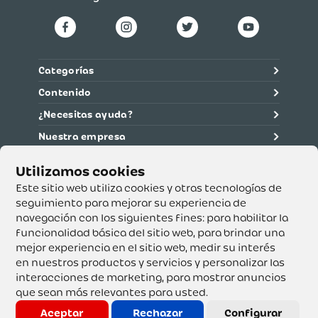
Categorías
Contenido
¿Necesitas ayuda?
Nuestra empresa
Información legal
Ética y cumplimiento
Este sitio web utiliza cookies y otras tecnologías de
seguimiento para mejorar su experiencia de
navegación con los siguientes fines:
para habilitar la
Supertiendas y Drogería Olímpica S.A. - Nit 890.107.487 -
Dirección de notificación: Calle 53 No. 46-192 local 3-01
funcionalidad básica del sitio web
,
para brindar una
Teléfono: 3232540999 - Correo:
mejor experiencia en el sitio web
,
medir su interés
servicioalcliente@olimpica.com.co
en nuestros productos y servicios y personalizar las
interacciones de marketing
,
para mostrar anuncios
que sean más relevantes para usted
.
Copyright o Actualización 2023 OLÍMPICA S.A. Derechos
Reservados.
Aceptar
Rechazar
Configurar