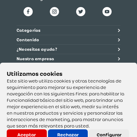
Categorías
Contenido
¿Necesitas ayuda?
Nuestra empresa
Información legal
Ética y cumplimiento
Este sitio web utiliza cookies y otras tecnologías de
seguimiento para mejorar su experiencia de
navegación con los siguientes fines:
para habilitar la
Supertiendas y Drogería Olímpica S.A. - Nit 890.107.487 -
Dirección de notificación: Calle 53 No. 46-192 local 3-01
funcionalidad básica del sitio web
,
para brindar una
Teléfono: 3232540999 - Correo:
mejor experiencia en el sitio web
,
medir su interés
servicioalcliente@olimpica.com.co
en nuestros productos y servicios y personalizar las
interacciones de marketing
,
para mostrar anuncios
que sean más relevantes para usted
.
Copyright o Actualización 2023 OLÍMPICA S.A. Derechos
Reservados.
Aceptar
Rechazar
Configurar