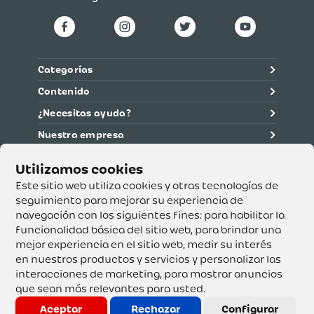
Categorías
Contenido
¿Necesitas ayuda?
Nuestra empresa
Información legal
Ética y cumplimiento
Este sitio web utiliza cookies y otras tecnologías de
seguimiento para mejorar su experiencia de
navegación con los siguientes fines:
para habilitar la
Supertiendas y Drogería Olímpica S.A. - Nit 890.107.487 -
Dirección de notificación: Calle 53 No. 46-192 local 3-01
funcionalidad básica del sitio web
,
para brindar una
Teléfono: 3232540999 - Correo:
mejor experiencia en el sitio web
,
medir su interés
servicioalcliente@olimpica.com.co
en nuestros productos y servicios y personalizar las
interacciones de marketing
,
para mostrar anuncios
que sean más relevantes para usted
.
Copyright o Actualización 2023 OLÍMPICA S.A. Derechos
Reservados.
Aceptar
Rechazar
Configurar