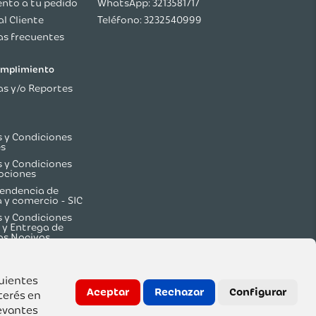
nto a tu pedido
WhatsApp: 3213581717
al Cliente
Teléfono: 3232540999
s frecuentes
cumplimiento
s y/o Reportes
 y Condiciones
es
 y Condiciones
ociones
endencia de
a y comercio - SIC
 y Condiciones
 y Entrega de
os Nocivos
guientes
Aceptar
Rechazar
Configurar
terés en
evantes