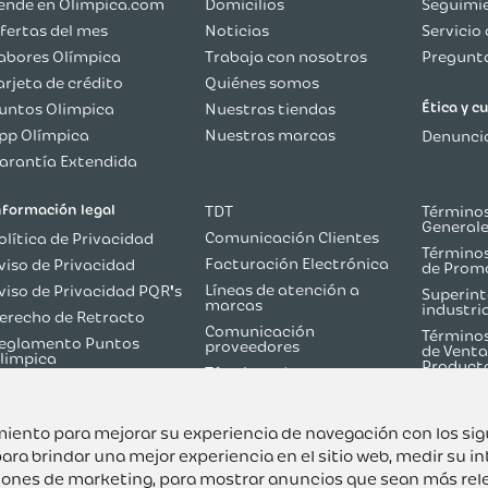
ende en Olimpica.com
Domicilios
Seguimie
fertas del mes
Noticias
Servicio 
abores Olímpica
Trabaja con nosotros
Pregunta
arjeta de crédito
Quiénes somos
Ética y 
untos Olimpica
Nuestras tiendas
pp Olímpica
Nuestras marcas
Denuncia
arantía Extendida
nformación legal
TDT
Términos
General
Comunicación Clientes
olítica de Privacidad
Términos
Facturación Electrónica
viso de Privacidad
de Prom
Líneas de atención a
viso de Privacidad PQR's
Superint
marcas
industri
erecho de Retracto
Comunicación
Términos
eglamento Puntos
proveedores
de Venta
limpica
Product
Términos de
olítica de Reversión de
Martketplace
ago
Términos y Condiciones
odo sobre TDT
Flash Olímpica
uimiento para mejorar su experiencia de navegación con los si
ara brindar una mejor experiencia en el sitio web
,
medir su in
ciones de marketing
,
para mostrar anuncios que sean más rel