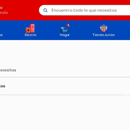
Encuentra todo lo que necesitas
tu
nvío
os
Electro
Hogar
Tienda Junior
necesitas
tos