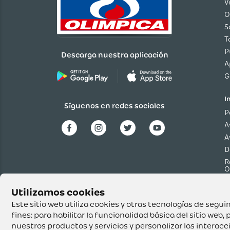
V
O
S
T
P
Descarga nuestra aplicación
A
G
I
Síguenos en redes sociales
P
A
A
D
R
O
P
p
T
Este sitio web utiliza cookies y otras tecnologías de seg
fines:
para habilitar la funcionalidad básica del sitio web
,
p
nuestros productos y servicios y personalizar las interac