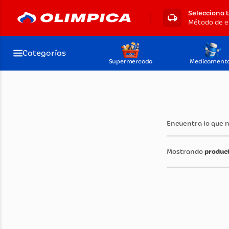
Selecciona 
Método de e
Categorías
Supermercado
Medicament
Encuentra lo que 
produc