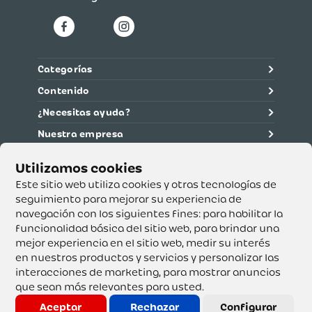
Categorías
Contenido
¿Necesitas ayuda?
Nuestra empresa
Información legal
Ética y cumplimiento
Este sitio web utiliza cookies y otras tecnologías de
seguimiento para mejorar su experiencia de
navegación con los siguientes fines:
para habilitar la
Supertiendas y Drogería Olímpica S.A. - Nit 890.107.487 -
Dirección de notificación: Calle 53 No. 46-192 local 3-01
funcionalidad básica del sitio web
,
para brindar una
Teléfono: 3232540999 - Correo:
mejor experiencia en el sitio web
,
medir su interés
servicioalcliente@olimpica.com.co
en nuestros productos y servicios y personalizar las
interacciones de marketing
,
para mostrar anuncios
que sean más relevantes para usted
.
Copyright o Actualización 2023 OLÍMPICA S.A. Derechos
Reservados.
Aceptar
Rechazar
Configurar