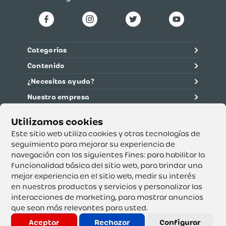
Categorías
Contenido
¿Necesitas ayuda?
Nuestra empresa
Información legal
Ética y cumplimiento
Este sitio web utiliza cookies y otras tecnologías de
seguimiento para mejorar su experiencia de
navegación con los siguientes fines:
para habilitar la
Supertiendas y Drogería Olímpica S.A. - Nit 890.107.487 -
Dirección de notificación: Calle 53 No. 46-192 local 3-01
funcionalidad básica del sitio web
,
para brindar una
Teléfono: 3232540999 - Correo:
mejor experiencia en el sitio web
,
medir su interés
servicioalcliente@olimpica.com.co
en nuestros productos y servicios y personalizar las
interacciones de marketing
,
para mostrar anuncios
que sean más relevantes para usted
.
Copyright o Actualización 2023 OLÍMPICA S.A. Derechos
Reservados.
Aceptar
Rechazar
Configurar