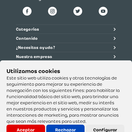
Categorías
Contenido
¿Necesitas ayuda?
Nuestra empresa
Información legal
Ética y cumplimiento
Este sitio web utiliza cookies y otras tecnologías de
seguimiento para mejorar su experiencia de
navegación con los siguientes fines:
para habilitar la
Supertiendas y Drogería Olímpica S.A. - Nit 890.107.487 -
Dirección de notificación: Calle 53 No. 46-192 local 3-01
funcionalidad básica del sitio web
,
para brindar una
Teléfono: 3232540999 - Correo:
mejor experiencia en el sitio web
,
medir su interés
servicioalcliente@olimpica.com.co
en nuestros productos y servicios y personalizar las
interacciones de marketing
,
para mostrar anuncios
que sean más relevantes para usted
.
Copyright o Actualización 2023 OLÍMPICA S.A. Derechos
Reservados.
Aceptar
Rechazar
Configurar