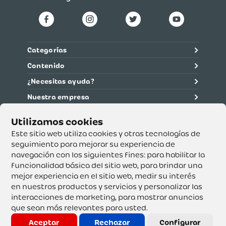
Categorías
Contenido
¿Necesitas ayuda?
Nuestra empresa
Información legal
Ética y cumplimiento
Este sitio web utiliza cookies y otras tecnologías de
seguimiento para mejorar su experiencia de
navegación con los siguientes fines:
para habilitar la
Supertiendas y Drogería Olímpica S.A. - Nit 890.107.487 -
Dirección de notificación: Calle 53 No. 46-192 local 3-01
funcionalidad básica del sitio web
,
para brindar una
Teléfono: 3232540999 - Correo:
mejor experiencia en el sitio web
,
medir su interés
servicioalcliente@olimpica.com.co
en nuestros productos y servicios y personalizar las
interacciones de marketing
,
para mostrar anuncios
que sean más relevantes para usted
.
Copyright o Actualización 2023 OLÍMPICA S.A. Derechos
Reservados.
Aceptar
Rechazar
Configurar