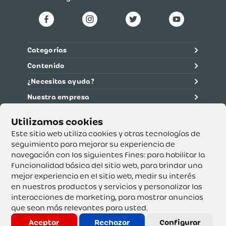
Categorías
Contenido
¿Necesitas ayuda?
Nuestra empresa
Información legal
Ética y cumplimiento
Este sitio web utiliza cookies y otras tecnologías de
seguimiento para mejorar su experiencia de
navegación con los siguientes fines:
para habilitar la
Supertiendas y Drogería Olímpica S.A. - Nit 890.107.487 -
Dirección de notificación: Calle 53 No. 46-192 local 3-01
funcionalidad básica del sitio web
,
para brindar una
Teléfono: 3232540999 - Correo:
mejor experiencia en el sitio web
,
medir su interés
servicioalcliente@olimpica.com.co
en nuestros productos y servicios y personalizar las
interacciones de marketing
,
para mostrar anuncios
que sean más relevantes para usted
.
Copyright o Actualización 2023 OLÍMPICA S.A. Derechos
Reservados.
Aceptar
Rechazar
Configurar