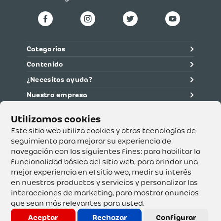
Categorías
Contenido
¿Necesitas ayuda?
Nuestra empresa
Información legal
Ética y cumplimiento
Este sitio web utiliza cookies y otras tecnologías de
seguimiento para mejorar su experiencia de
navegación con los siguientes fines:
para habilitar la
Supertiendas y Drogería Olímpica S.A. - Nit 890.107.487 -
Dirección de notificación: Calle 53 No. 46-192 local 3-01
funcionalidad básica del sitio web
,
para brindar una
Teléfono: 3232540999 - Correo:
mejor experiencia en el sitio web
,
medir su interés
servicioalcliente@olimpica.com.co
en nuestros productos y servicios y personalizar las
interacciones de marketing
,
para mostrar anuncios
que sean más relevantes para usted
.
Copyright o Actualización 2023 OLÍMPICA S.A. Derechos
Reservados.
Aceptar
Rechazar
Configurar