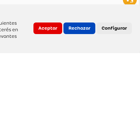
guientes
Aceptar
Rechazar
Configurar
terés en
evantes