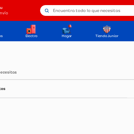
Encuentra todo lo que necesitas
tu
nvío
os
Electro
Hogar
Tienda Junior
necesitas
tos