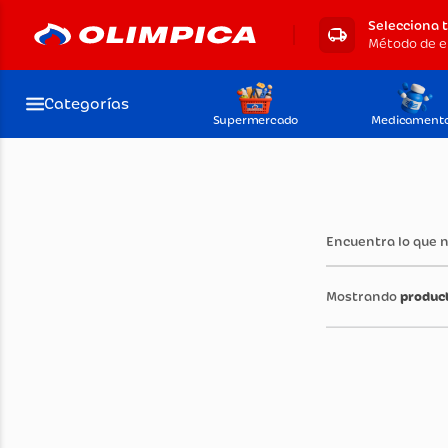
Selecciona 
Método de e
Categorías
Supermercado
Medicament
Encuentra lo que 
produc