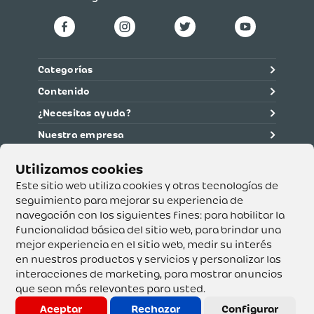
Categorías
Contenido
¿Necesitas ayuda?
Nuestra empresa
Información legal
Ética y cumplimiento
Este sitio web utiliza cookies y otras tecnologías de
seguimiento para mejorar su experiencia de
navegación con los siguientes fines:
para habilitar la
Supertiendas y Drogería Olímpica S.A. - Nit 890.107.487 -
Dirección de notificación: Calle 53 No. 46-192 local 3-01
funcionalidad básica del sitio web
,
para brindar una
Teléfono: 3232540999 - Correo:
mejor experiencia en el sitio web
,
medir su interés
servicioalcliente@olimpica.com.co
en nuestros productos y servicios y personalizar las
interacciones de marketing
,
para mostrar anuncios
que sean más relevantes para usted
.
Copyright o Actualización 2023 OLÍMPICA S.A. Derechos
Reservados.
Aceptar
Rechazar
Configurar