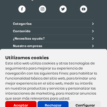
Categorías
Contenido
¿Necesitas ayuda?
Nuestra empresa
Información legal
Ética y cumplimiento
Este sitio web utiliza cookies y otras tecnologías de
seguimiento para mejorar su experiencia de
navegación con los siguientes fines:
para habilitar la
Supertiendas y Drogería Olímpica S.A. - Nit 890.107.487 -
Dirección de notificación: Calle 53 No. 46-192 local 3-01
funcionalidad básica del sitio web
,
para brindar una
Teléfono: 3232540999 - Correo:
mejor experiencia en el sitio web
,
medir su interés
servicioalcliente@olimpica.com.co
en nuestros productos y servicios y personalizar las
interacciones de marketing
,
para mostrar anuncios
que sean más relevantes para usted
.
Copyright o Actualización 2023 OLÍMPICA S.A. Derechos
Reservados.
Aceptar
Rechazar
Configurar