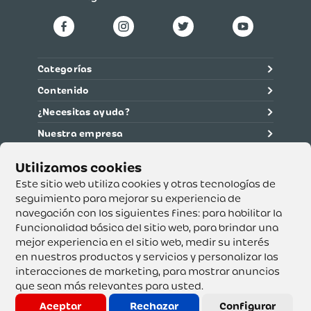
Categorías
Contenido
¿Necesitas ayuda?
Nuestra empresa
Información legal
Ética y cumplimiento
Este sitio web utiliza cookies y otras tecnologías de
seguimiento para mejorar su experiencia de
navegación con los siguientes fines:
para habilitar la
Supertiendas y Drogería Olímpica S.A. - Nit 890.107.487 -
Dirección de notificación: Calle 53 No. 46-192 local 3-01
funcionalidad básica del sitio web
,
para brindar una
Teléfono: 3232540999 - Correo:
mejor experiencia en el sitio web
,
medir su interés
servicioalcliente@olimpica.com.co
en nuestros productos y servicios y personalizar las
interacciones de marketing
,
para mostrar anuncios
que sean más relevantes para usted
.
Copyright o Actualización 2023 OLÍMPICA S.A. Derechos
Reservados.
Aceptar
Rechazar
Configurar