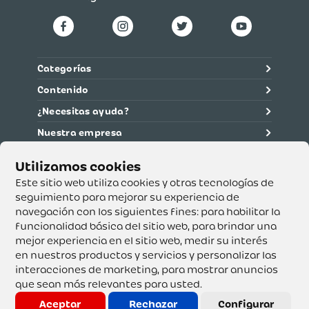
Categorías
Contenido
¿Necesitas ayuda?
Nuestra empresa
Información legal
Ética y cumplimiento
Este sitio web utiliza cookies y otras tecnologías de
seguimiento para mejorar su experiencia de
navegación con los siguientes fines:
para habilitar la
Supertiendas y Drogería Olímpica S.A. - Nit 890.107.487 -
Dirección de notificación: Calle 53 No. 46-192 local 3-01
funcionalidad básica del sitio web
,
para brindar una
Teléfono: 3232540999 - Correo:
mejor experiencia en el sitio web
,
medir su interés
servicioalcliente@olimpica.com.co
en nuestros productos y servicios y personalizar las
interacciones de marketing
,
para mostrar anuncios
que sean más relevantes para usted
.
Copyright o Actualización 2023 OLÍMPICA S.A. Derechos
Reservados.
Aceptar
Rechazar
Configurar