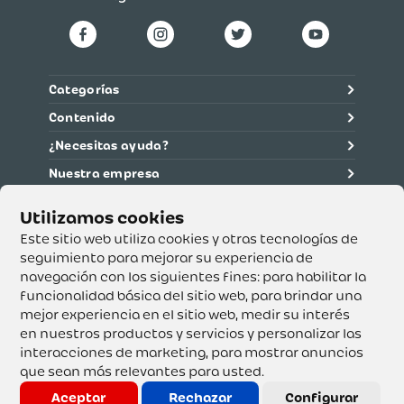
Categorías
Contenido
¿Necesitas ayuda?
Nuestra empresa
Información legal
Ética y cumplimiento
Este sitio web utiliza cookies y otras tecnologías de
seguimiento para mejorar su experiencia de
navegación con los siguientes fines:
para habilitar la
Supertiendas y Drogería Olímpica S.A. - Nit 890.107.487 -
Dirección de notificación: Calle 53 No. 46-192 local 3-01
funcionalidad básica del sitio web
,
para brindar una
Teléfono: 3232540999 - Correo:
mejor experiencia en el sitio web
,
medir su interés
servicioalcliente@olimpica.com.co
en nuestros productos y servicios y personalizar las
interacciones de marketing
,
para mostrar anuncios
que sean más relevantes para usted
.
Copyright o Actualización 2023 OLÍMPICA S.A. Derechos
Reservados.
Aceptar
Rechazar
Configurar