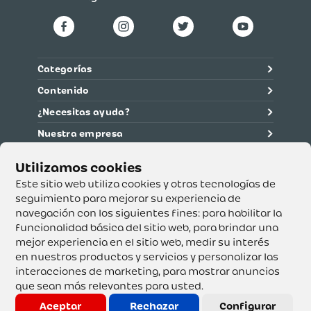
Categorías
Contenido
¿Necesitas ayuda?
Nuestra empresa
Información legal
Ética y cumplimiento
Este sitio web utiliza cookies y otras tecnologías de
seguimiento para mejorar su experiencia de
navegación con los siguientes fines:
para habilitar la
Supertiendas y Drogería Olímpica S.A. - Nit 890.107.487 -
Dirección de notificación: Calle 53 No. 46-192 local 3-01
funcionalidad básica del sitio web
,
para brindar una
Teléfono: 3232540999 - Correo:
mejor experiencia en el sitio web
,
medir su interés
servicioalcliente@olimpica.com.co
en nuestros productos y servicios y personalizar las
interacciones de marketing
,
para mostrar anuncios
que sean más relevantes para usted
.
Copyright o Actualización 2023 OLÍMPICA S.A. Derechos
Reservados.
Aceptar
Rechazar
Configurar