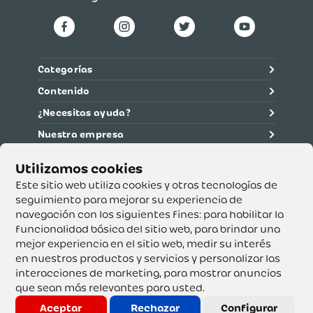
Categorías
Contenido
¿Necesitas ayuda?
Nuestra empresa
Información legal
Ética y cumplimiento
Este sitio web utiliza cookies y otras tecnologías de
seguimiento para mejorar su experiencia de
navegación con los siguientes fines:
para habilitar la
Supertiendas y Drogería Olímpica S.A. - Nit 890.107.487 -
Dirección de notificación: Calle 53 No. 46-192 local 3-01
funcionalidad básica del sitio web
,
para brindar una
Teléfono: 3232540999 - Correo:
mejor experiencia en el sitio web
,
medir su interés
servicioalcliente@olimpica.com.co
en nuestros productos y servicios y personalizar las
interacciones de marketing
,
para mostrar anuncios
que sean más relevantes para usted
.
Copyright o Actualización 2023 OLÍMPICA S.A. Derechos
Reservados.
Aceptar
Rechazar
Configurar