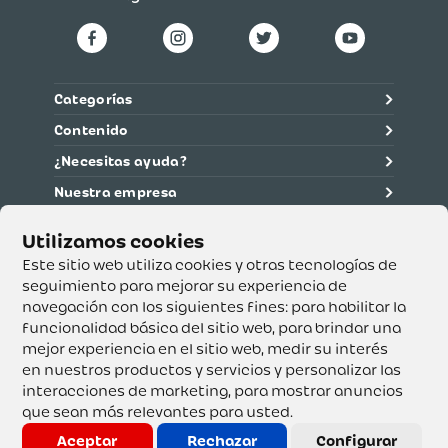
Categorías
Contenido
¿Necesitas ayuda?
Nuestra empresa
Información legal
Ética y cumplimiento
Este sitio web utiliza cookies y otras tecnologías de
seguimiento para mejorar su experiencia de
navegación con los siguientes fines:
para habilitar la
Supertiendas y Drogería Olímpica S.A. - Nit 890.107.487 -
Dirección de notificación: Calle 53 No. 46-192 local 3-01
funcionalidad básica del sitio web
,
para brindar una
Teléfono: 3232540999 - Correo:
mejor experiencia en el sitio web
,
medir su interés
servicioalcliente@olimpica.com.co
en nuestros productos y servicios y personalizar las
interacciones de marketing
,
para mostrar anuncios
que sean más relevantes para usted
.
Copyright o Actualización 2023 OLÍMPICA S.A. Derechos
Reservados.
Aceptar
Rechazar
Configurar