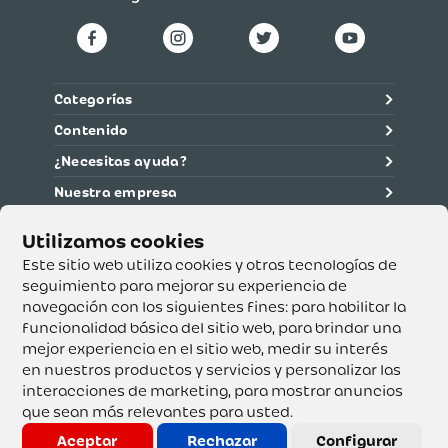
Categorías
Contenido
¿Necesitas ayuda?
Nuestra empresa
Información legal
Ética y cumplimiento
Este sitio web utiliza cookies y otras tecnologías de
seguimiento para mejorar su experiencia de
navegación con los siguientes fines:
para habilitar la
Supertiendas y Drogería Olímpica S.A. - Nit 890.107.487 -
Dirección de notificación: Calle 53 No. 46-192 local 3-01
funcionalidad básica del sitio web
,
para brindar una
Teléfono: 3232540999 - Correo:
mejor experiencia en el sitio web
,
medir su interés
servicioalcliente@olimpica.com.co
en nuestros productos y servicios y personalizar las
interacciones de marketing
,
para mostrar anuncios
que sean más relevantes para usted
.
Copyright o Actualización 2023 OLÍMPICA S.A. Derechos
Reservados.
Aceptar
Rechazar
Configurar