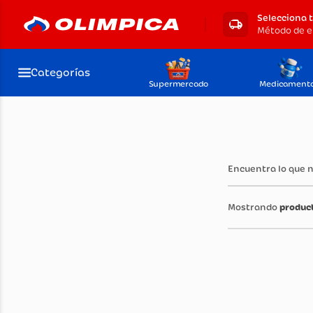
Selecciona 
Método de e
Categorías
Supermercado
Medicament
Encuentra lo que 
produc