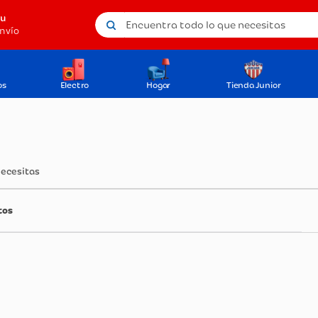
Encuentra todo lo que necesitas
tu
nvío
os
Electro
Hogar
Tienda Junior
necesitas
tos