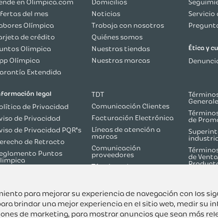
ende en Olimpica.com
Domicilios
Seguimie
fertas del mes
Noticias
Servicio 
abores Olímpica
Trabaja con nosotros
Pregunta
arjeta de crédito
Quiénes somos
Ética y 
untos Olimpica
Nuestras tiendas
pp Olímpica
Nuestras marcas
Denuncia
arantía Extendida
nformación legal
TDT
Términos
General
Comunicación Clientes
olítica de Privacidad
Términos
Facturación Electrónica
viso de Privacidad
de Prom
Líneas de atención a
viso de Privacidad PQR's
Superint
marcas
industri
erecho de Retracto
Comunicación
Términos
eglamento Puntos
proveedores
de Venta
limpica
Product
Términos de
olítica de Reversión de
Martketplace
ago
Términos y Condiciones
odo sobre TDT
Flash Olímpica
uimiento para mejorar su experiencia de navegación con los si
ara brindar una mejor experiencia en el sitio web
,
medir su in
ciones de marketing
,
para mostrar anuncios que sean más rel