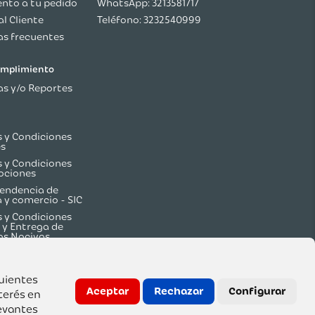
nto a tu pedido
WhatsApp: 3213581717
al Cliente
Teléfono: 3232540999
s frecuentes
cumplimiento
s y/o Reportes
 y Condiciones
es
 y Condiciones
ociones
endencia de
a y comercio - SIC
 y Condiciones
 y Entrega de
os Nocivos
guientes
Aceptar
Rechazar
Configurar
terés en
evantes