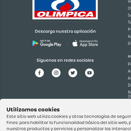
V
O
S
T
P
Descarga nuestra aplicación
A
G
I
Síguenos en redes sociales
P
A
A
D
R
O
P
p
T
Este sitio web utiliza cookies y otras tecnologías de seg
fines:
para habilitar la funcionalidad básica del sitio web
,
p
nuestros productos y servicios y personalizar las interac