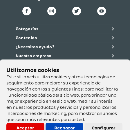
Categorías
Contenido
¿Necesitas ayuda?
Nuestra empresa
Información legal
Ética y cumplimiento
Este sitio web utiliza cookies y otras tecnologías de
seguimiento para mejorar su experiencia de
navegación con los siguientes fines:
para habilitar la
Supertiendas y Drogería Olímpica S.A. - Nit 890.107.487 -
Dirección de notificación: Calle 53 No. 46-192 local 3-01
funcionalidad básica del sitio web
,
para brindar una
Teléfono: 3232540999 - Correo:
mejor experiencia en el sitio web
,
medir su interés
servicioalcliente@olimpica.com.co
en nuestros productos y servicios y personalizar las
interacciones de marketing
,
para mostrar anuncios
que sean más relevantes para usted
.
Copyright o Actualización 2023 OLÍMPICA S.A. Derechos
Reservados.
Aceptar
Rechazar
Configurar