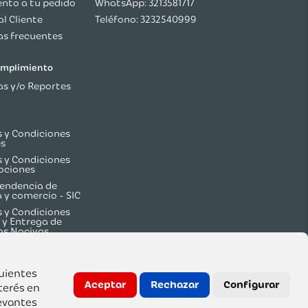
nto a tu pedido
WhatsApp: 3213581717
al Cliente
Teléfono: 3232540999
s frecuentes
cumplimiento
s y/o Reportes
 y Condiciones
es
 y Condiciones
ociones
endencia de
a y comercio - SIC
 y Condiciones
 y Entrega de
os Nocivos
guientes
Aceptar
Rechazar
Configurar
terés en
evantes