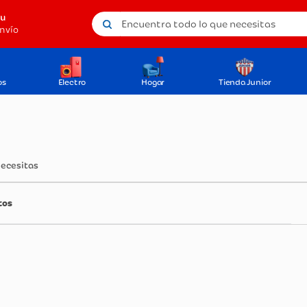
Encuentra todo lo que necesitas
tu
nvío
os
Electro
Hogar
Tienda Junior
necesitas
tos