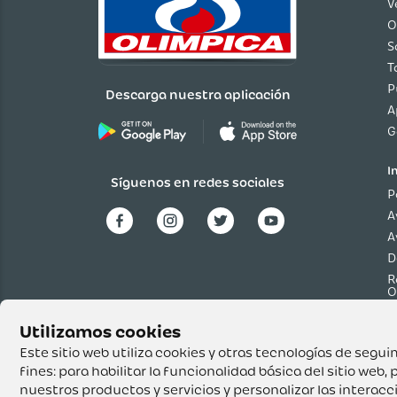
V
O
S
T
P
Descarga nuestra aplicación
A
G
I
Síguenos en redes sociales
P
A
A
D
R
O
P
p
T
Este sitio web utiliza cookies y otras tecnologías de seg
fines:
para habilitar la funcionalidad básica del sitio web
,
p
nuestros productos y servicios y personalizar las interac