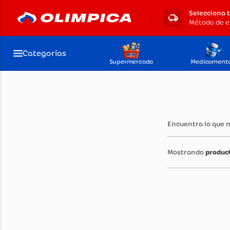
Selecciona 
Método de e
Categorías
Supermercado
Medicament
Encuentra lo que 
produc