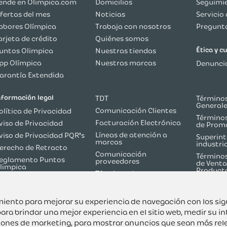
ende en Olimpica.com
Domicilios
Seguimie
fertas del mes
Noticias
Servicio 
abores Olímpica
Trabaja con nosotros
Pregunta
arjeta de crédito
Quiénes somos
Ética y 
untos Olimpica
Nuestras tiendas
pp Olímpica
Nuestras marcas
Denuncia
arantía Extendida
nformación legal
TDT
Términos
General
Comunicación Clientes
olítica de Privacidad
Términos
Facturación Electrónica
viso de Privacidad
de Prom
Líneas de atención a
viso de Privacidad PQR's
Superint
marcas
industri
erecho de Retracto
Comunicación
Términos
eglamento Puntos
proveedores
de Venta
limpica
Product
Términos de
olítica de Reversión de
Martketplace
ago
Términos y Condiciones
odo sobre TDT
Flash Olímpica
uimiento para mejorar su experiencia de navegación con los si
ara brindar una mejor experiencia en el sitio web
,
medir su in
ciones de marketing
,
para mostrar anuncios que sean más rel