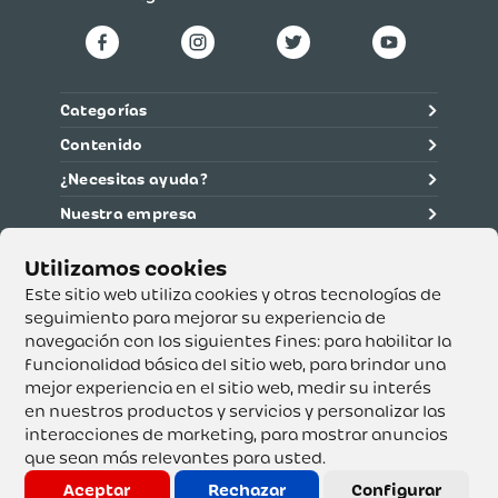
Categorías
Contenido
¿Necesitas ayuda?
Nuestra empresa
Información legal
Ética y cumplimiento
Este sitio web utiliza cookies y otras tecnologías de
seguimiento para mejorar su experiencia de
navegación con los siguientes fines:
para habilitar la
Supertiendas y Drogería Olímpica S.A. - Nit 890.107.487 -
Dirección de notificación: Calle 53 No. 46-192 local 3-01
funcionalidad básica del sitio web
,
para brindar una
Teléfono: 3232540999 - Correo:
mejor experiencia en el sitio web
,
medir su interés
servicioalcliente@olimpica.com.co
en nuestros productos y servicios y personalizar las
interacciones de marketing
,
para mostrar anuncios
que sean más relevantes para usted
.
Copyright o Actualización 2023 OLÍMPICA S.A. Derechos
Reservados.
Aceptar
Rechazar
Configurar