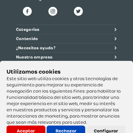
Categorías
Contenido
¿Necesitas ayuda?
Nuestra empresa
Información legal
Ética y cumplimiento
Este sitio web utiliza cookies y otras tecnologías de
seguimiento para mejorar su experiencia de
navegación con los siguientes fines:
para habilitar la
Supertiendas y Drogería Olímpica S.A. - Nit 890.107.487 -
Dirección de notificación: Calle 53 No. 46-192 local 3-01
funcionalidad básica del sitio web
,
para brindar una
Teléfono: 3232540999 - Correo:
mejor experiencia en el sitio web
,
medir su interés
servicioalcliente@olimpica.com.co
en nuestros productos y servicios y personalizar las
interacciones de marketing
,
para mostrar anuncios
que sean más relevantes para usted
.
Copyright o Actualización 2023 OLÍMPICA S.A. Derechos
Reservados.
Aceptar
Rechazar
Configurar