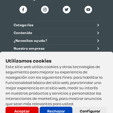
Categorías
Contenido
¿Necesitas ayuda?
Nuestra empresa
Información legal
Ética y cumplimiento
Este sitio web utiliza cookies y otras tecnologías de
seguimiento para mejorar su experiencia de
navegación con los siguientes fines:
para habilitar la
Supertiendas y Drogería Olímpica S.A. - Nit 890.107.487 -
Dirección de notificación: Calle 53 No. 46-192 local 3-01
funcionalidad básica del sitio web
,
para brindar una
Teléfono: 3232540999 - Correo:
mejor experiencia en el sitio web
,
medir su interés
servicioalcliente@olimpica.com.co
en nuestros productos y servicios y personalizar las
interacciones de marketing
,
para mostrar anuncios
que sean más relevantes para usted
.
Copyright o Actualización 2023 OLÍMPICA S.A. Derechos
Reservados.
Aceptar
Rechazar
Configurar