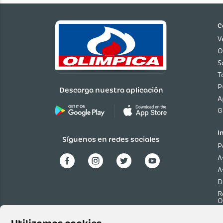
C
V
O
S
T
P
Descarga nuestra aplicación
A
G
I
Síguenos en redes sociales
P
A
A
D
R
O
P
p