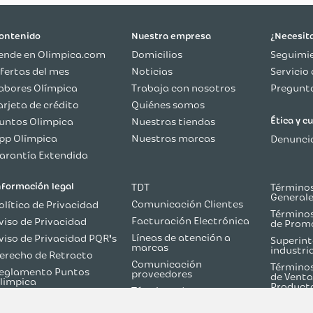
ontenido
Nuestra empresa
¿Necesit
ende en Olimpica.com
Domicilios
Seguimie
fertas del mes
Noticias
Servicio 
abores Olímpica
Trabaja con nosotros
Pregunta
arjeta de crédito
Quiénes somos
Ética y 
untos Olimpica
Nuestras tiendas
pp Olímpica
Nuestras marcas
Denuncia
arantía Extendida
nformación legal
TDT
Términos
General
Comunicación Clientes
olítica de Privacidad
Términos
Facturación Electrónica
viso de Privacidad
de Prom
Líneas de atención a
viso de Privacidad PQR's
Superint
marcas
industri
erecho de Retracto
Comunicación
Términos
eglamento Puntos
proveedores
de Venta
limpica
Product
Términos de
olítica de Reversión de
Martketplace
ago