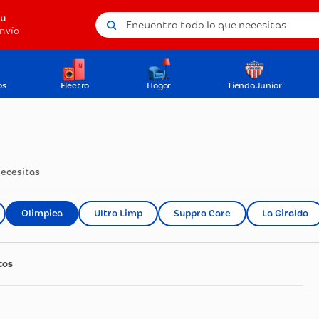
Encuentra todo lo que necesitas
tu
nvío
os
Electro
Hogar
Tienda Junior
necesitas
Olimpica
Ultra Limp
Suppra Care
La Giralda
tos