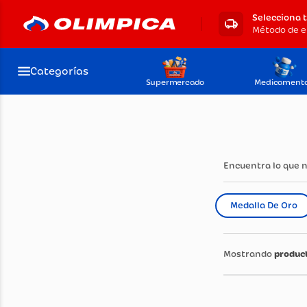
Selecciona 
Método de e
Categorías
Supermercado
Medicament
Encuentra lo que 
Medalla De Oro
produc