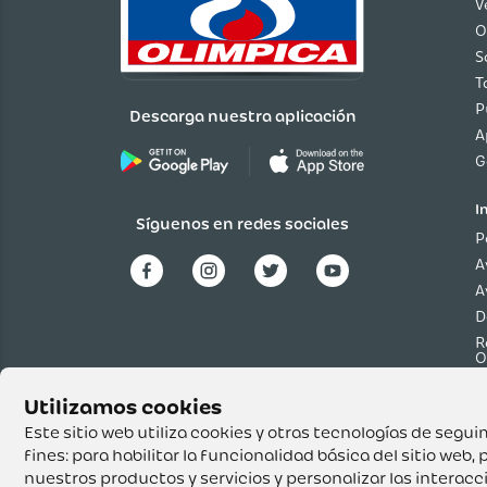
V
O
S
T
P
Descarga nuestra aplicación
A
G
I
Síguenos en redes sociales
P
A
A
D
R
O
P
p
T
Este sitio web utiliza cookies y otras tecnologías de seg
fines:
para habilitar la funcionalidad básica del sitio web
,
p
nuestros productos y servicios y personalizar las interac