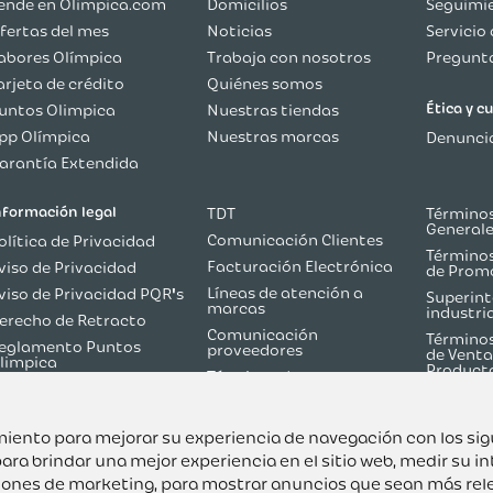
ende en Olimpica.com
Domicilios
Seguimie
fertas del mes
Noticias
Servicio 
abores Olímpica
Trabaja con nosotros
Pregunta
arjeta de crédito
Quiénes somos
Ética y 
untos Olimpica
Nuestras tiendas
pp Olímpica
Nuestras marcas
Denuncia
arantía Extendida
nformación legal
TDT
Términos
General
Comunicación Clientes
olítica de Privacidad
Términos
Facturación Electrónica
viso de Privacidad
de Prom
Líneas de atención a
viso de Privacidad PQR's
Superint
marcas
industri
erecho de Retracto
Comunicación
Términos
eglamento Puntos
proveedores
de Venta
limpica
Product
Términos de
olítica de Reversión de
Martketplace
ago
Términos y Condiciones
odo sobre TDT
Flash Olímpica
uimiento para mejorar su experiencia de navegación con los si
ara brindar una mejor experiencia en el sitio web
,
medir su in
ciones de marketing
,
para mostrar anuncios que sean más rel