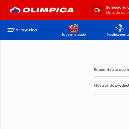
Selecciona 
Método de e
Categorías
Supermercado
Medicament
Encuentra lo que 
produc