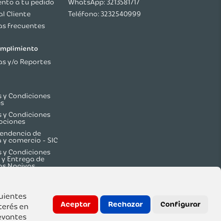
nto a tu pedido
WhatsApp: 3213581717
al Cliente
Teléfono: 3232540999
s frecuentes
cumplimiento
s y/o Reportes
 y Condiciones
es
 y Condiciones
ociones
endencia de
a y comercio - SIC
 y Condiciones
 y Entrega de
os Nocivos
guientes
Aceptar
Rechazar
Configurar
terés en
evantes