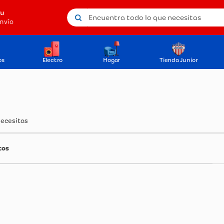
Encuentra todo lo que necesitas
tu
nvío
os
Electro
Hogar
Tienda Junior
necesitas
tos